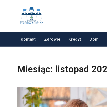
Skip
to
Przedszkole
Gry, zdrowie, internet, nowoc
content
Kontakt
Zdrowie
Kredyt
Dom
Miesiąc:
listopad 20