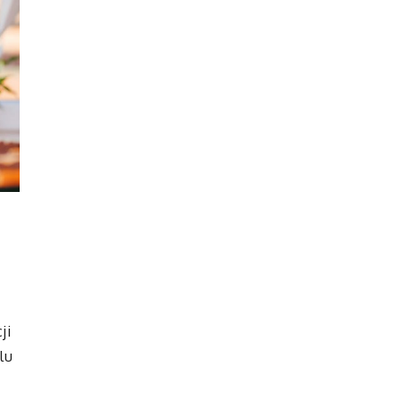
ji
lu