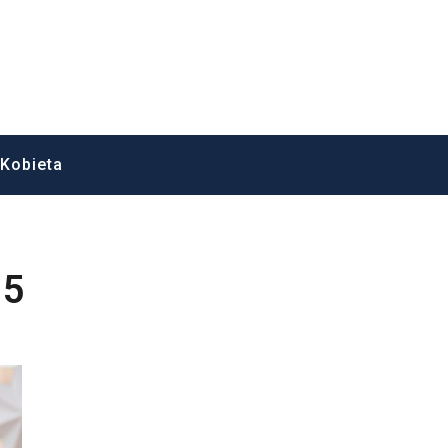
zesne technologie, Gry po polsku, dubbing
Kobieta
25