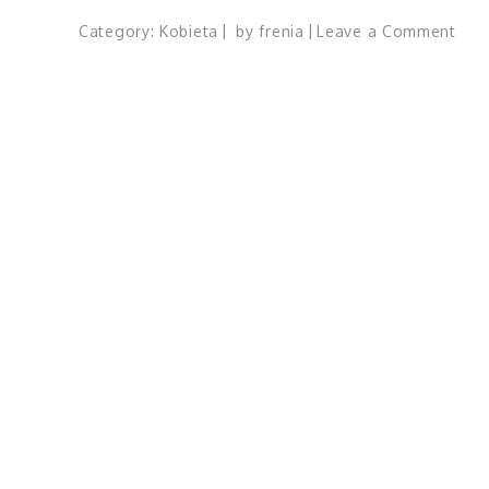
on
Category:
Kobieta
by
frenia
Leave a Comment
Syr
z
blus
na
kasz