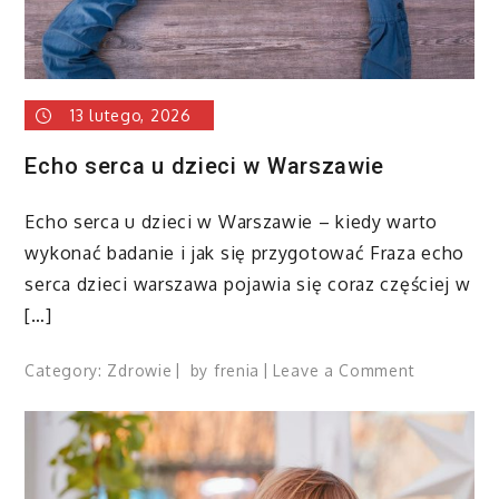
13 lutego, 2026
Echo serca u dzieci w Warszawie
Echo serca u dzieci w Warszawie – kiedy warto
wykonać badanie i jak się przygotować Fraza echo
serca dzieci warszawa pojawia się coraz częściej w
[…]
on
Category:
Zdrowie
by
frenia
Leave a Comment
Echo
serca
u
dzieci