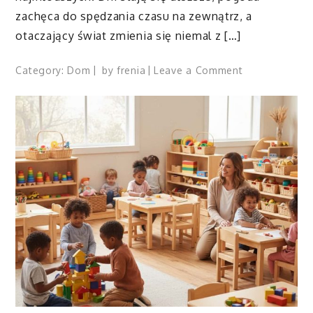
zachęca do spędzania czasu na zewnątrz, a
otaczający świat zmienia się niemal z […]
on
Category:
Dom
by
frenia
Leave a Comment
Lato
w
mieście
oczami
przedszkolak
–
jak
dzieci
odkrywają
świat
podczas
codziennych
spacerów
i