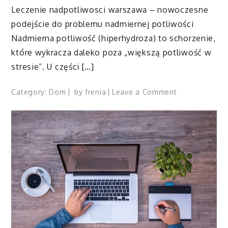
Leczenie nadpotliwosci warszawa – nowoczesne
podejście do problemu nadmiernej potliwości
Nadmierna potliwość (hiperhydroza) to schorzenie,
które wykracza daleko poza „większą potliwość w
stresie”. U części […]
on
Category:
Dom
by
frenia
Leave a Comment
Leczenie
nadpotliwosci
warszawa