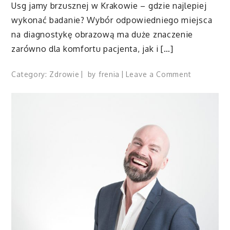
Usg jamy brzusznej w Krakowie – gdzie najlepiej
wykonać badanie? Wybór odpowiedniego miejsca
na diagnostykę obrazową ma duże znaczenie
zarówno dla komfortu pacjenta, jak i […]
on
Category:
Zdrowie
by
frenia
Leave a Comment
Usg
jamy
brzusznej
w
Krakowie