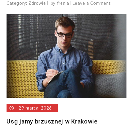
on
Category:
Zdrowie
by
frenia
Leave a Comment
Dziecko
w
spektrum
w
przedszko
29 marca, 2026
Usg jamy brzusznej w Krakowie