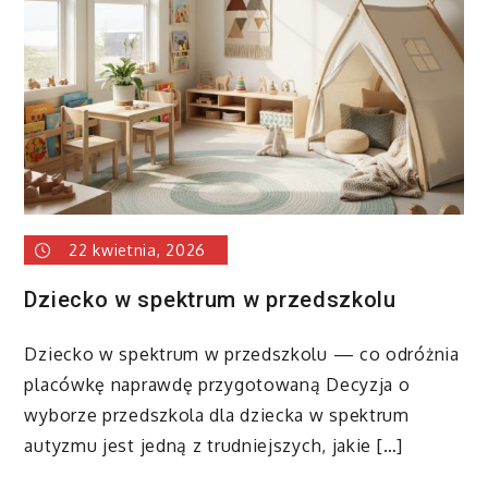
kuchnia
dla
najmłodszych
22 kwietnia, 2026
Dziecko w spektrum w przedszkolu
Dziecko w spektrum w przedszkolu — co odróżnia
placówkę naprawdę przygotowaną Decyzja o
wyborze przedszkola dla dziecka w spektrum
autyzmu jest jedną z trudniejszych, jakie […]