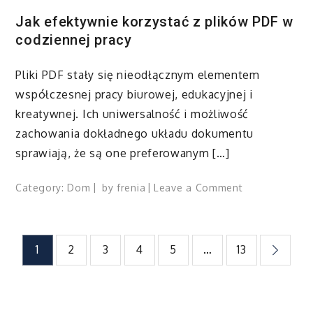
Jak efektywnie korzystać z plików PDF w
codziennej pracy
Pliki PDF stały się nieodłącznym elementem
współczesnej pracy biurowej, edukacyjnej i
kreatywnej. Ich uniwersalność i możliwość
zachowania dokładnego układu dokumentu
sprawiają, że są one preferowanym […]
on
Category:
Dom
by
frenia
Leave a Comment
Jak
efektywnie
korzystać
Nawigacja
1
2
3
4
5
…
13
z
plików
po
PDF
w