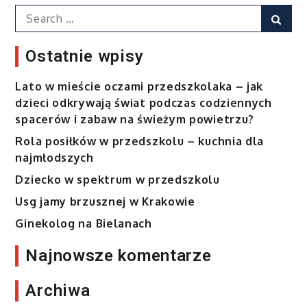
wpisach
codziennej
Search
Sear
pracy
for:
Ostatnie wpisy
Lato w mieście oczami przedszkolaka – jak
dzieci odkrywają świat podczas codziennych
spacerów i zabaw na świeżym powietrzu?
Rola posiłków w przedszkolu – kuchnia dla
najmłodszych
Dziecko w spektrum w przedszkolu
Usg jamy brzusznej w Krakowie
Ginekolog na Bielanach
Najnowsze komentarze
Archiwa