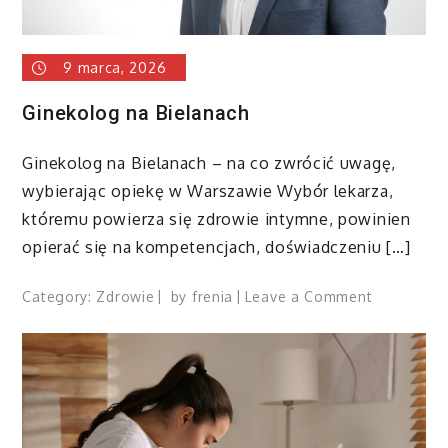
9 marca, 2026
Ginekolog na Bielanach
Ginekolog na Bielanach – na co zwrócić uwagę,
wybierając opiekę w Warszawie Wybór lekarza,
któremu powierza się zdrowie intymne, powinien
opierać się na kompetencjach, doświadczeniu […]
on
Category:
Zdrowie
by
frenia
Leave a Comment
Ginekolog
na
Bielanach