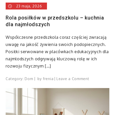
zabaw
23 maja, 2026
na
świeżym
Rola posiłków w przedszkolu – kuchnia
powietrzu?
dla najmłodszych
Współczesne przedszkola coraz częściej zwracają
uwagę na jakość żywienia swoich podopiecznych.
Posiłki serwowane w placówkach edukacyjnych dla
najmłodszych odgrywają kluczową rolę w ich
rozwoju fizycznym […]
on
Category:
Dom
by
frenia
Leave a Comment
Rola
posiłków
w
przedszkolu
–